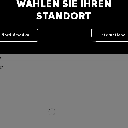
WÄHLEN SIE IHREN
STANDORT
Nord-Amerika
International
om
k
02.