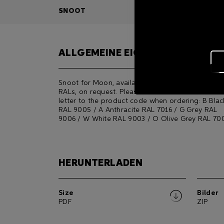
SNOOT
ALLGEMEINE EIGENSCHAFTEN
Snoot for Moon, available in standard and cust
RALs, on request. Please add the RAL relevant
letter to the product code when ordering: B Blac
RAL 9005 / A Anthracite RAL 7016 / G Grey RAL
9006 / W White RAL 9003 / O Olive Grey RAL 70
HERUNTERLADEN
Size
Bilder
PDF
ZIP