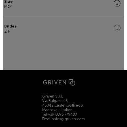
Size
PDF
Bilder
ZIP
Griven S.r.l.
Via Bulgaria 16
46042 Castel Goffredo
Mantova – Italien
Tel +39 0376 779483
Email
sales@griven.com