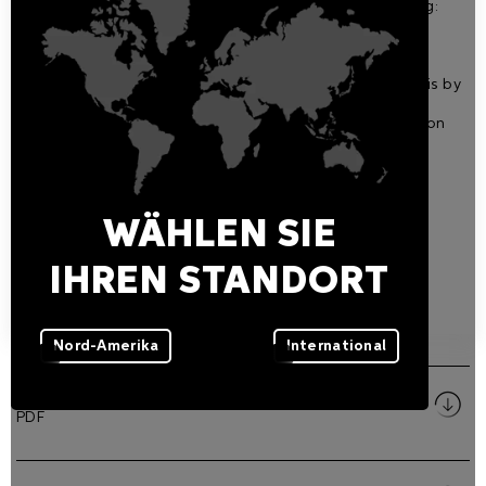
Please add the relevant letter to the code when ordering:
B Black finish RAL 9005
A Anthracite finish RAL 7016
G Grey finish RAL 9006
If an anti-saline treatment is required, please indicate this by
adding the letter 'A' after the finish (e.g. AL8461 B A).
Please refer to the manual for further product information
and installation details.
Warranty
WÄHLEN SIE
5-year warranty
IHREN STANDORT
HERUNTERLADEN
Nord-Amerika
International
Owner's manual
PDF