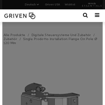
Griven USA
Wishlist
Alle Produkte
Digitale Steuersysteme Und Zubehör
Zubehör
Single Prodotto Installation Flange On Pole Ø
120 Mm