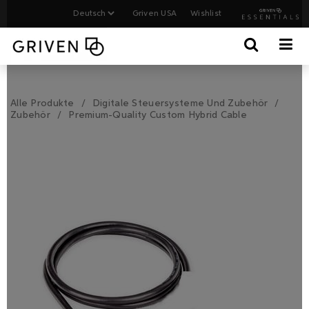
Griven USA
Wishlist
Alle Produkte
Digitale Steuersysteme Und Zubehör
Zubehör
Premium-Quality Custom Hybrid Cable