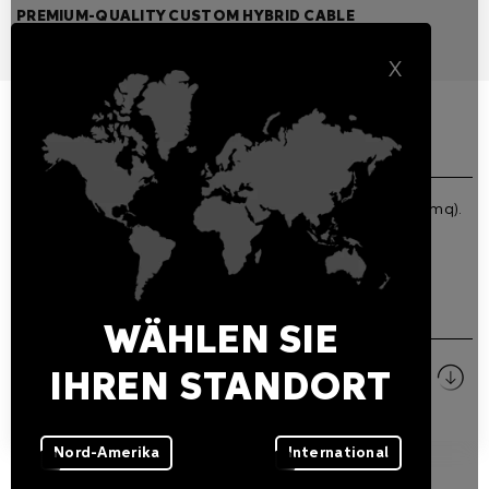
PREMIUM-QUALITY CUSTOM HYBRID CABLE
Merkmale
Verwandte Produkte
X
ALLGEMEINE EIGENSCHAFTEN
Outdoor use PUR four-pole cable (2x1.5mmq + 2x0.34mmq).
HERUNTERLADEN
WÄHLEN SIE
Bilder
IHREN STANDORT
ZIP
Nord-Amerika
International