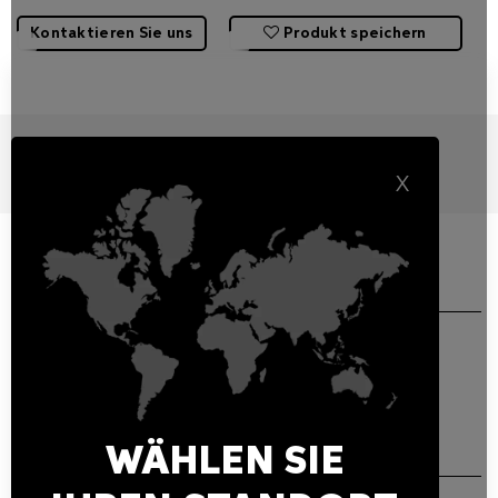
Kontaktieren Sie uns
Produkt speichern
REPOWER BOX (WITHOUT CONNECTORS)
X
Merkmale
Verwandte Produkte
ALLGEMEINE EIGENSCHAFTEN
Repower Box (without connectors) for PARADE L series.
HERUNTERLADEN
WÄHLEN SIE