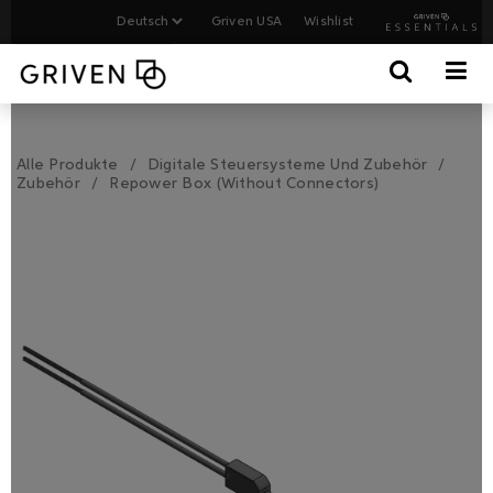
Griven USA
Wishlist
Alle Produkte
Digitale Steuersysteme Und Zubehör
Zubehör
Repower Box (without Connectors)