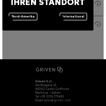
IHREN STANDORT
Size
PDF
Nord-Amerika
International
Bilder
ZIP
Griven S.r.l.
Via Bulgaria 16
46042 Castel Goffredo
Mantova – Italien
Tel +39 0376 779483
Email
sales@griven.com