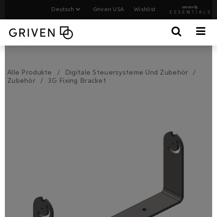
Griven USA
Wishlist
Alle Produkte
Digitale Steuersysteme Und Zubehör
Zubehör
3G Fixing Bracket