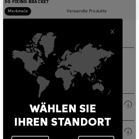
3G FIXING BRACKET
Merkmale
Verwandte Produkte
X
ALLGEMEINE EIGENSCHAFTEN
3G fixing bracket for CAPITAL 300.
HERUNTERLADEN
Size
WÄHLEN SIE
PDF
IHREN STANDORT
Bilder
ZIP