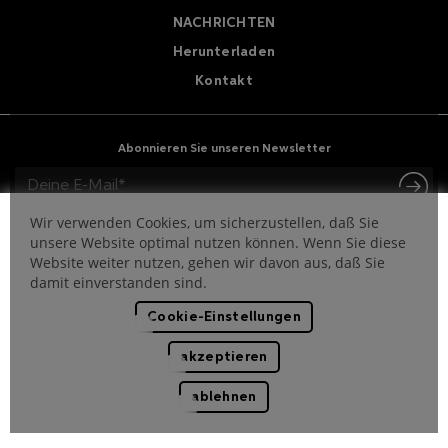
NACHRICHTEN
Herunterladen
Kontakt
Abonnieren Sie unseren Newsletter
Wir verwenden Cookies, um sicherzustellen, daß Sie
unsere Website optimal nutzen können. Wenn Sie diese
Website weiter nutzen, gehen wir davon aus, daß Sie
damit einverstanden sind.
Cookie-Einstellungen
Ethikkodex
Whistleblowing
Datenschutzerklärung
akzeptieren
Unternehmenspolitik
Rechtlicher hinweis
ablehnen
Copyright © 2026 Griven S.r.l. – VAT n. IT01404480202
P.IVA e CF 01404480202   Reg. Imprese n. 01404480202  