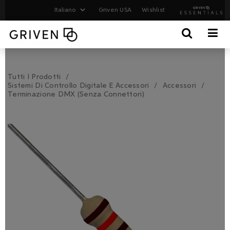
Griven USA
Wishlist
Tutti I Prodotti
Sistemi Di Controllo Digitale E Accessori
Accessori
Terminazione DMX (senza Connettori)