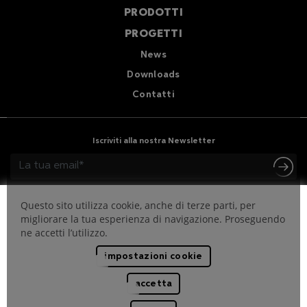
PRODOTTI
PROGETTI
News
Downloads
Contatti
Iscriviti alla nostra Newsletter
Questo sito utilizza cookie, anche di terze parti, per
migliorare la tua esperienza di navigazione. Proseguendo
ne accetti l’utilizzo.
impostazioni cookie
Codice Etico
Whistleblowing
Privacy e policy per i cookie
accetta
Politica Aziendale
Note Legali