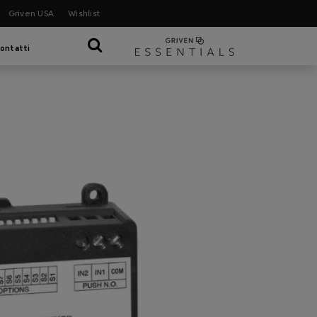
Griven USA
Wishlist
ontatti