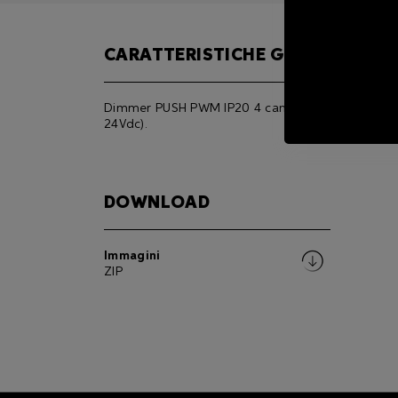
CARATTERISTICHE GENERALI
Dimmer PUSH PWM IP20 4 canali -5A MAX 10A (1
24Vdc).
DOWNLOAD
Immagini
ZIP