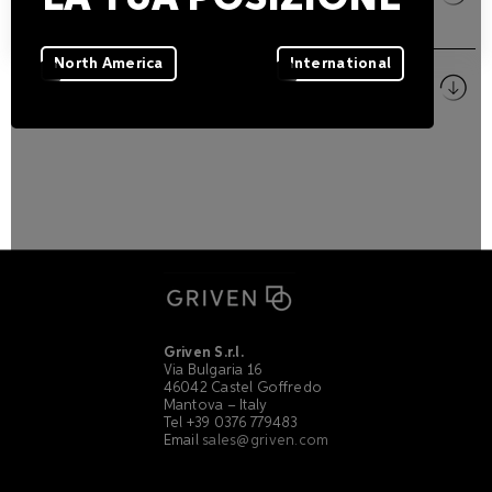
PDF
North America
International
Immagini
ZIP
Griven S.r.l.
Via Bulgaria 16
46042 Castel Goffredo
Mantova – Italy
Tel +39 0376 779483
Email
sales@griven.com