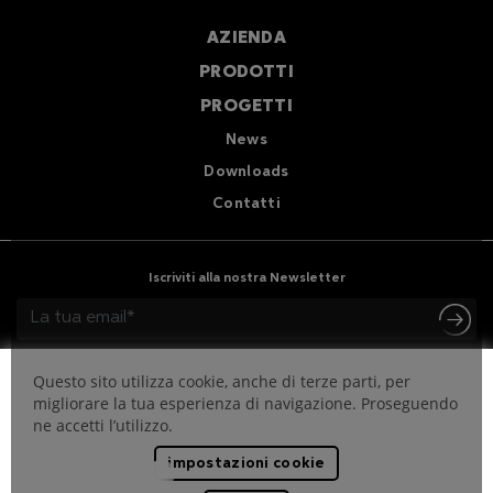
AZIENDA
PRODOTTI
PROGETTI
News
Downloads
Contatti
Iscriviti alla nostra Newsletter
Questo sito utilizza cookie, anche di terze parti, per
migliorare la tua esperienza di navigazione. Proseguendo
ne accetti l’utilizzo.
impostazioni cookie
Codice Etico
Whistleblowing
Privacy e policy per i cookie