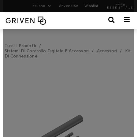
Griven USA
Wishlist
Tutti I Prodotti
Sistemi Di Controllo Digitale E Accessori
Accessori
Kit
Di Connessione