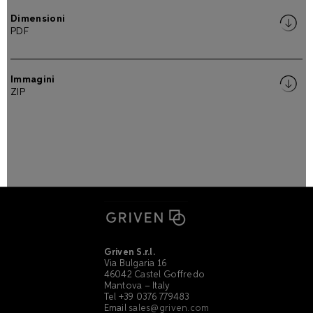
Dimensioni
PDF
Immagini
ZIP
Griven S.r.l.
Via Bulgaria 16
46042 Castel Goffredo
Mantova – Italy
Tel +39 0376 779483
Email
sales@griven.com