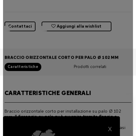
Contattaci
Aggiungi alla wishlist
BRACCIO ORIZZONTALE CORTO PER PALO Ø 102 MM
Caratteristiche
Prodotti correlati
CARATTERISTICHE GENERALI
Braccio orizzontale corto per installazione su palo Ø 102
mm.
Il fissaggio su palo può avvenire tramite flangia o
braccio.
Disponibile in 3 finiture standard e, su richiesta, in qualsiasi
X
RAL.