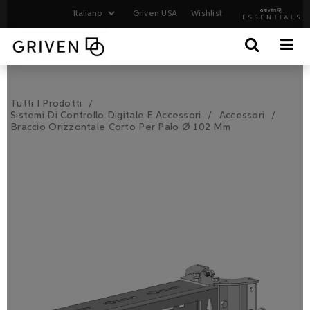
Griven USA
Wishlist
Tutti I Prodotti
Sistemi Di Controllo Digitale E Accessori
Accessori
Braccio Orizzontale Corto Per Palo Ø 102 Mm