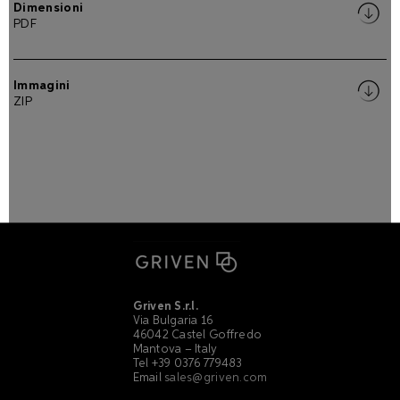
Dimensioni
PDF
Immagini
ZIP
Griven S.r.l.
Via Bulgaria 16
46042 Castel Goffredo
Mantova – Italy
Tel +39 0376 779483
Email
sales@griven.com