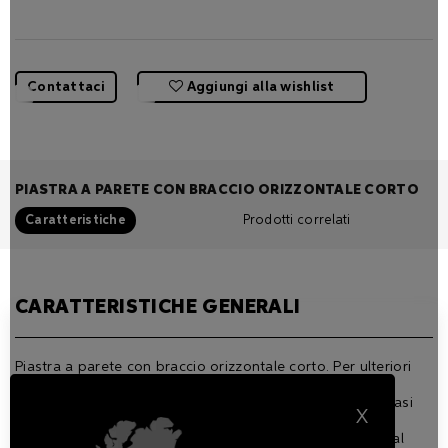
Contattaci
Aggiungi alla wishlist
PIASTRA A PARETE CON BRACCIO ORIZZONTALE CORTO
Caratteristiche
Prodotti correlati
CARATTERISTICHE GENERALI
Piastra a parete con braccio orizzontale corto. Per ulteriori
informazioni e dettagli consultare il manuale.
Disponibile in 3 finiture standard e, su richiesta, in qualsiasi
X
RAL.
Aggiungere al codice la lettera della finitura desiderata al