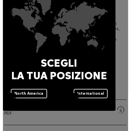
momento dell'ordine:
B Black finitura nera RAL 9005
A Anthracite finitura antracite RAL 7016
G Grey finitura grigia RAL 9006
In caso sia richiesto il trattamento anti-salino, si prega di
indicarlo aggiungendo la lettera 'A' dopo la finitura (ad es.,
AL8522 B A).
Per ulteriori informazioni e dettagli consultare il manuale.
Garanzia
SCEGLI
5 anni
LA TUA POSIZIONE
DOWNLOAD
North America
International
Manuale di istruzioni
PDF