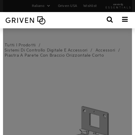
Griven USA
Wishlist
Tutti I Prodotti
Sistemi Di Controllo Digitale E Accessori
Accessori
Piastra A Parete Con Braccio Orizzontale Corto