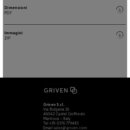
Dimensioni
PDF
Immagini
ZIP
Griven S.r.l.
Via Bulgaria 16
46042 Castel Goffredo
Mantova – Italy
Tel +39 0376 779483
Email
sales@griven.com