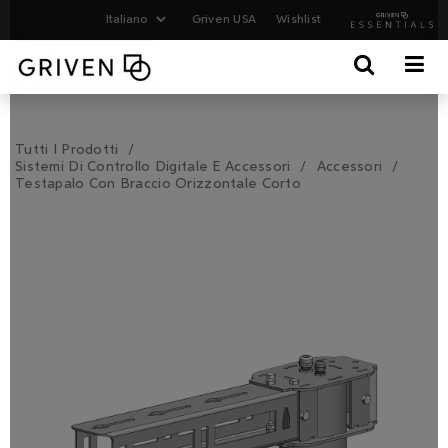
Griven USA
Wishlist
Tutti I Prodotti
Sistemi Di Controllo Digitale E Accessori
Accessori
Testapalo Con Braccio Orizzontale Corto