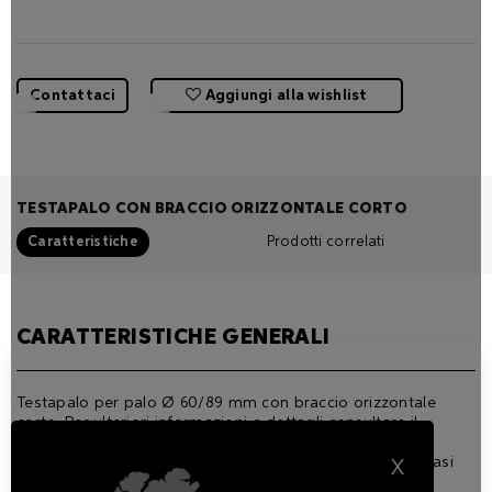
Contattaci
Aggiungi alla wishlist
TESTAPALO CON BRACCIO ORIZZONTALE CORTO
Caratteristiche
Prodotti correlati
CARATTERISTICHE GENERALI
Testapalo per palo Ø 60/89 mm con braccio orizzontale
corto. Per ulteriori informazioni e dettagli consultare il
manuale.
Disponibile in 3 finiture standard e, su richiesta, in qualsiasi
X
RAL.