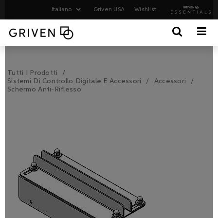
Griven USA
Wishlist
Tutti I Prodotti
Sistemi Di Controllo Digitale E Accessori
Accessori
Schermo Anti-Riflesso