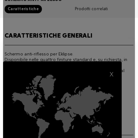
Caratteristiche
Prodotti correlati
CARATTERISTICHE GENERALI
Schermo anti-riflesso per Eklipse.
Disponibile nelle quattro finiture standard e, su richiesta, in
qualsiasi RAL.
Aggiungere al codice la lettera della finitura desiderata al
X
momento dell’ordine:
B Black finitura nera RAL 9005
A Anthracite finitura antracite RAL 7016
G Grey finitura grigia RAL 9006
W White finitura bianca RAL 9003
DOWNLOAD