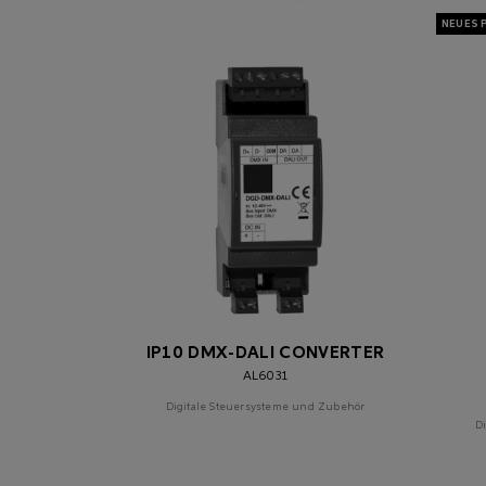
IP10 DMX-DALI CONVERTER
AL6031
Digitale Steuersysteme und Zubehör
D