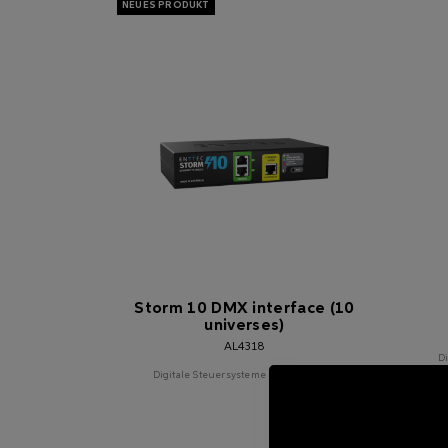
Storm 10 DMX interface (10
universes)
AL4318
D
Digitale Steuersysteme und Zubehör