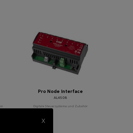
Pro Node Interface
AL4508
ör
Digitale Steuersysteme und Zubehör
X