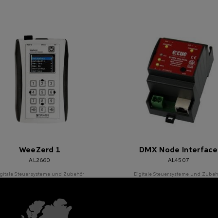
WeeZerd 1
DMX Node Interface
AL2660
AL4507
igitale Steuersysteme und Zubehör
Digitale Steuersysteme und Zubeh