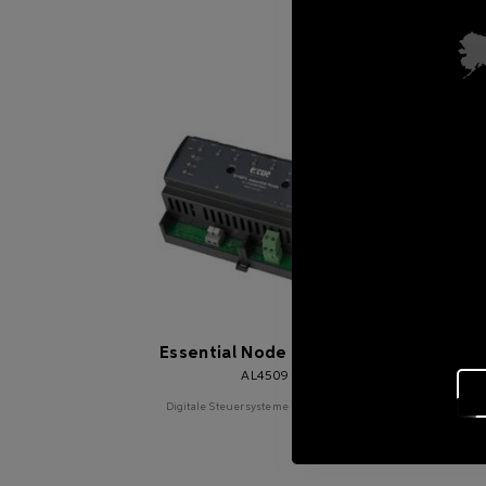
Essential Node Interface
AL4509
Digitale Steuersysteme und Zubehör
D