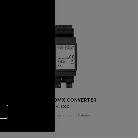
IP10 DALI-DMX CONVERTER
AL6030
ör
Digitale Steuersysteme und Zubehör