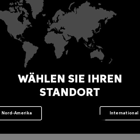
WÄHLEN SIE IHREN
STANDORT
Input Node Interface
DALI Node Interface
AL4510
AL4512
Nord-Amerika
International
igitale Steuersysteme und Zubehör
Digitale Steuersysteme und Zubeh