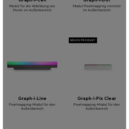
Graph-i-Cell
Graph-i-Dot
Modul für die Abbildung von
Modul Pixelmapping vernetzt
Pixeln im Außenbereich
im Außenbereich
Graph-i-Line
Graph-i-Pix Clear
Pixelmapping-Modul für den
Pixelmapping-Modul für den
Außenbereich
Außenbereich