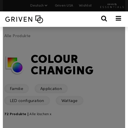
Griven USA
Wishlist
Alle Produkte
COLOUR
CHANGING
Familie
Application
LED configuration
Wattage
72 Produkte |
Alle löschen x