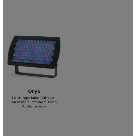
Onyx
Leistungsstarke Aufputz-
Waschbeleuchtung für den
Außenbereich