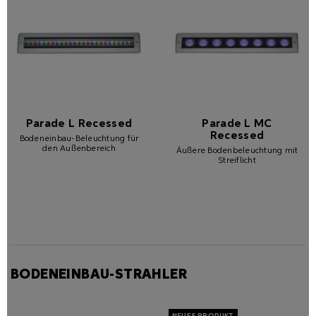
Parade L Recessed
Parade L MC
Recessed
Bodeneinbau-Beleuchtung für
den Außenbereich
Äußere Bodenbeleuchtung mit
Streiflicht
BODENEINBAU-STRAHLER