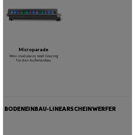
Microparade
Mini-modulares Wall Grazing
für den Außenanbau
BODENEINBAU-LINEARSCHEINWERFER