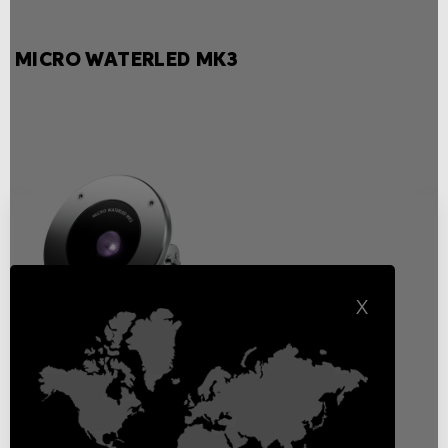
MICRO WATERLED MK3
X
Micro Waterled MK3
RGBW
Proiettore da immersione
Fari Da Immersione