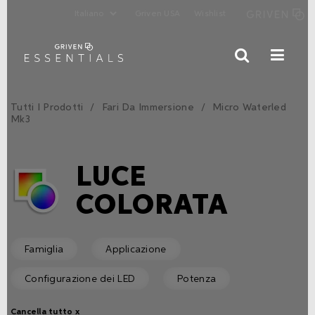
Griven USA
Wishlist
Tutti I Prodotti
Fari Da Immersione
Micro Waterled
Mk3
LUCE
COLORATA
Famiglia
Applicazione
Configurazione dei LED
Potenza
Cancella tutto x