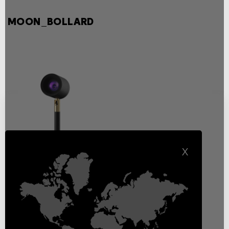
MOON_BOLLARD
X
Moon bollard RGBW
Illuminazione paesaggistica
esterna
Bollards