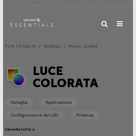
Griven USA
Wishlist
Tutti I Prodotti
Bollards
Moon_bollard
LUCE
COLORATA
Famiglia
Applicazione
Configurazione dei LED
Potenza
Cancella tutto x