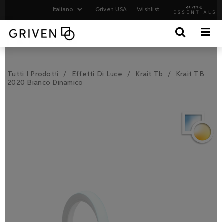
Griven USA
Wishlist
Tutti I Prodotti
Effetti Di Luce
Krait Tb
Krait TB
2020 Bianco Dinamico