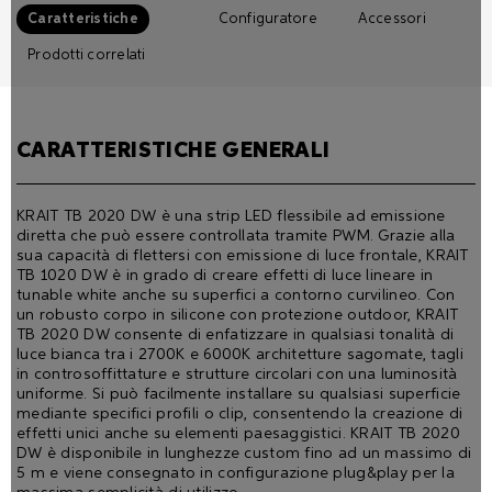
Caratteristiche
Configuratore
Accessori
Prodotti correlati
CARATTERISTICHE GENERALI
KRAIT TB 2020 DW è una strip LED flessibile ad emissione
diretta che può essere controllata tramite PWM. Grazie alla
sua capacità di flettersi con emissione di luce frontale, KRAIT
TB 1020 DW è in grado di creare effetti di luce lineare in
tunable white anche su superfici a contorno curvilineo. Con
un robusto corpo in silicone con protezione outdoor, KRAIT
TB 2020 DW consente di enfatizzare in qualsiasi tonalità di
luce bianca tra i 2700K e 6000K architetture sagomate, tagli
in controsoffittature e strutture circolari con una luminosità
uniforme. Si può facilmente installare su qualsiasi superficie
mediante specifici profili o clip, consentendo la creazione di
effetti unici anche su elementi paesaggistici. KRAIT TB 2020
DW è disponibile in lunghezze custom fino ad un massimo di
5 m e viene consegnato in configurazione plug&play per la