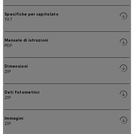
Specifiche per capitolato
TXT
Manuale di istruzioni
PDF
Dimensioni
ZIP
Dati fotometrici
ZIP
Immagini
ZIP