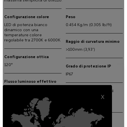
massima semplicità di utilizzo.
Configurazione colore
Peso
LED di potenza bianco
0.454 Kg/m (0.305 lb/ft)
dinamico con una
temperature colore
regolabile tra 2700K e 6000K
Raggio di curvatura minimo
>100mm (3,93")
Configurazione ottica
120°
Grado di protezione IP
IP67
Flusso luminoso effettivo
824 lm/m
Grado di resistenza agli
impatti
X
IK07
Max. lumen/Watt
59 lm/W al metro
Limiti operativi esterni