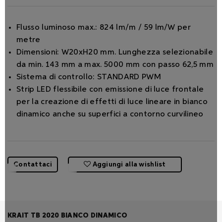
Flusso luminoso max.: 824 lm/m / 59 lm/W per
metre
Dimensioni: W20xH20 mm. Lunghezza selezionabile
da min. 143 mm a max. 5000 mm con passo 62,5 mm
Sistema di controllo: STANDARD PWM
Strip LED flessibile con emissione di luce frontale
per la creazione di effetti di luce lineare in bianco
dinamico anche su superfici a contorno curvilineo
Contattaci
Aggiungi alla wishlist
KRAIT TB 2020 BIANCO DINAMICO