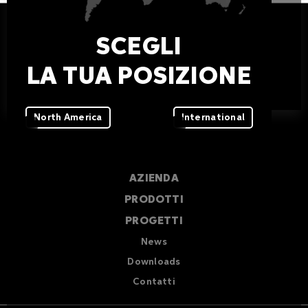
SCEGLI
Griven S.r.l.
LA TUA POSIZIONE
Via Bulgaria 16
46042 Castel Goffredo
Mantova – Italy
Tel +39 0376 779483
North America
International
Email
sales@griven.com
AZIENDA
PRODOTTI
PROGETTI
News
Downloads
Contatti