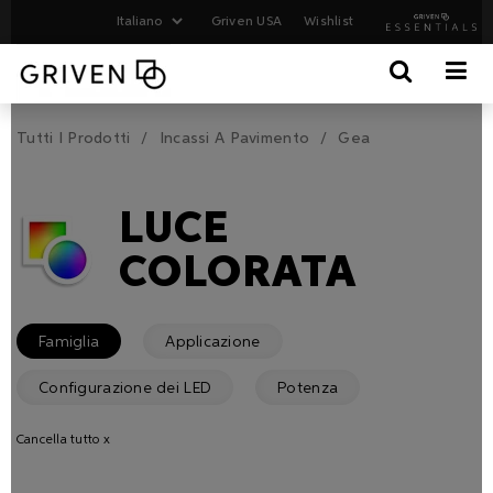
Griven USA
Wishlist
Tutti I Prodotti
Incassi A Pavimento
Gea
LUCE
COLORATA
Famiglia
Applicazione
Configurazione dei LED
Potenza
Cancella tutto x