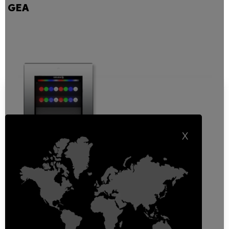
GEA
X
GEA RGBW
Up-lighter ad incasso da
esterno
Incassi A Pavimento