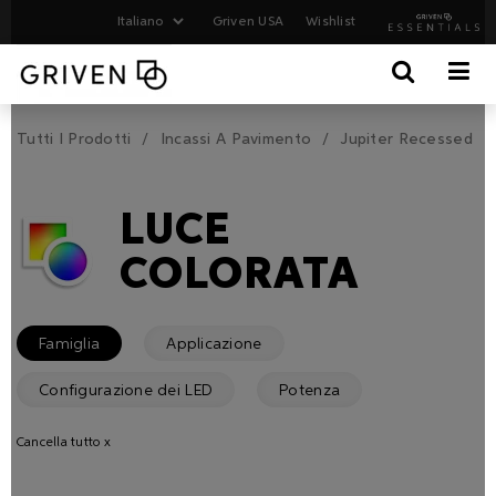
Griven USA
Wishlist
Tutti I Prodotti
Incassi A Pavimento
Jupiter Recessed
LUCE
COLORATA
Famiglia
Applicazione
Configurazione dei LED
Potenza
Cancella tutto x