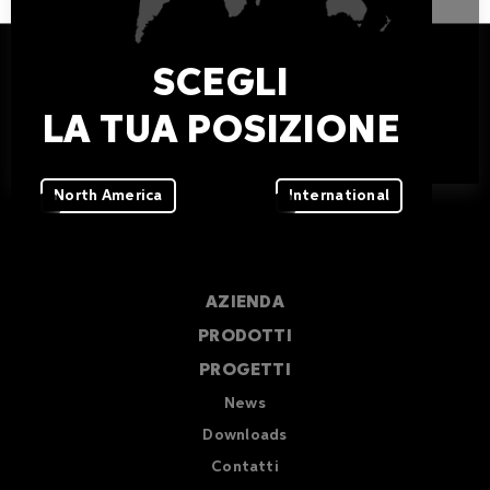
SCEGLI
LA TUA POSIZIONE
Griven S.r.l.
Via Bulgaria 16
46042 Castel Goffredo
Mantova – Italy
North America
International
Tel +39 0376 779483
Email
sales@griven.com
AZIENDA
PRODOTTI
PROGETTI
News
Downloads
Contatti