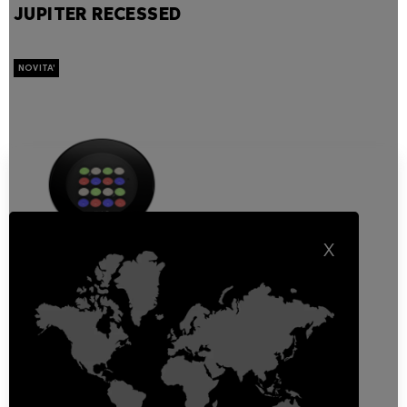
JUPITER RECESSED
X
Jupiter Recessed
RGBW
Up-lighter ad incasso da
esterno
Incassi A Pavimento