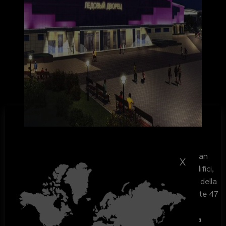
"Nel corso degli ultimi mesi, l’azienda Svetoservis Kuban
X
ha realizzato l’illuminazione esterna di entrambi gli edifici,
avvalendosi di apparecchi GRIVEN. Per oltre 64 metri della
facciata principale dell’Ice Palace sono state impiegate 47
Parade S-RGBW-60 ad ottica ellittica, installate sulla
parte superiore dell’ingresso principale per illuminare la