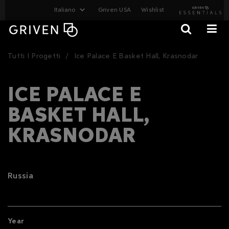
Griven USA
Wishlist
Tutti I Progetti
Ice Palace E Basket Hall, Krasnodar
ICE PALACE E
BASKET HALL,
KRASNODAR
Russia
Year