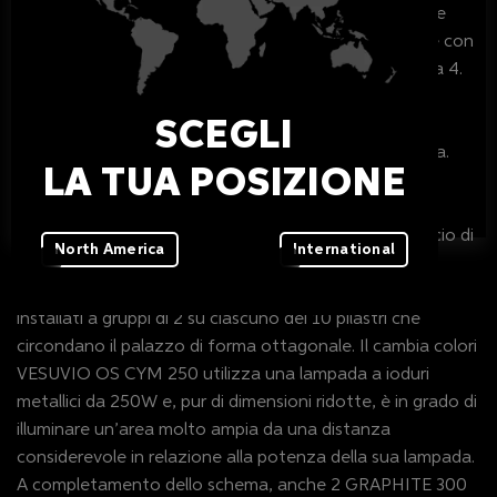
tettoia spiovente e le pareti frontali simmetricamente
decorate. PARADE S-RGBW-60 è una barra modulare con
60 LED RGBW di potenza raggruppati in 15 cluster da 4.
Le sue nuovissime ottiche ellittica ed ellittica larga
consentono di ottenere una diffusione del colore
SCEGLI
perfettamente uniforme anche a distanza ravvicinata.
LA TUA POSIZIONE
La Basket Hall è stata dotata di un semplice quanto
efficace sistema d’illuminazione che riproduce un fascio di
North America
International
luce colorata lungo l’intero perimetro della sua parte
superiore, proiettato da 20 VESUVIO OS CYM 250
installati a gruppi di 2 su ciascuno dei 10 pilastri che
circondano il palazzo di forma ottagonale. Il cambia colori
VESUVIO OS CYM 250 utilizza una lampada a ioduri
metallici da 250W e, pur di dimensioni ridotte, è in grado di
illuminare un’area molto ampia da una distanza
considerevole in relazione alla potenza della sua lampada.
A completamento dello schema, anche 2 GRAPHITE 300